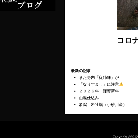
コロ
最新の記事
また身内「従姉妹」が
「なりすまし」に注意
２０２６年 謹賀新年
山廃仕込み
象潟 岩牡蠣（小砂川産）
Copyright ©201