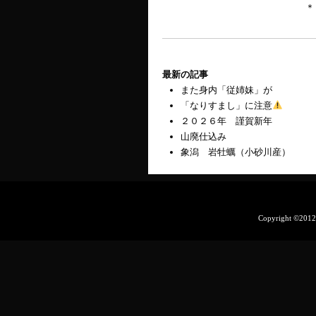
＊
最新の記事
また身内「従姉妹」が
「なりすまし」に注意
２０２６年 謹賀新年
山廃仕込み
象潟 岩牡蠣（小砂川産）
Copyright ©201