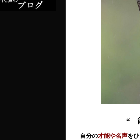
“
自分の
才能や名声
をひ