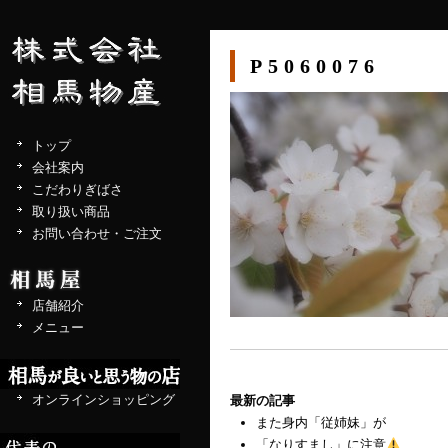
P5060076
トップ
会社案内
こだわりぎばさ
取り扱い商品
お問い合わせ・ご注文
店舗紹介
メニュー
オンラインショッピング
最新の記事
また身内「従姉妹」が
「なりすまし」に注意