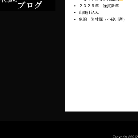
２０２６年 謹賀新年
山廃仕込み
象潟 岩牡蠣（小砂川産）
Copyright ©201