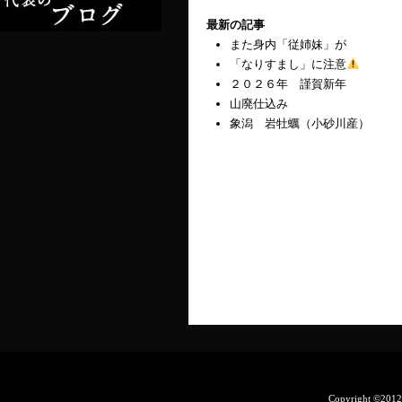
最新の記事
また身内「従姉妹」が
「なりすまし」に注意
２０２６年 謹賀新年
山廃仕込み
象潟 岩牡蠣（小砂川産）
Copyright ©201