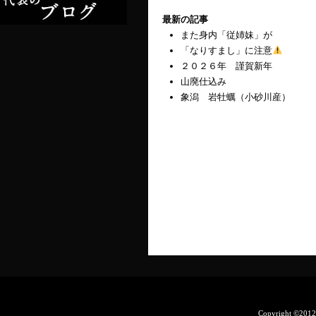
最新の記事
また身内「従姉妹」が
「なりすまし」に注意
２０２６年 謹賀新年
山廃仕込み
象潟 岩牡蠣（小砂川産）
Copyright ©201