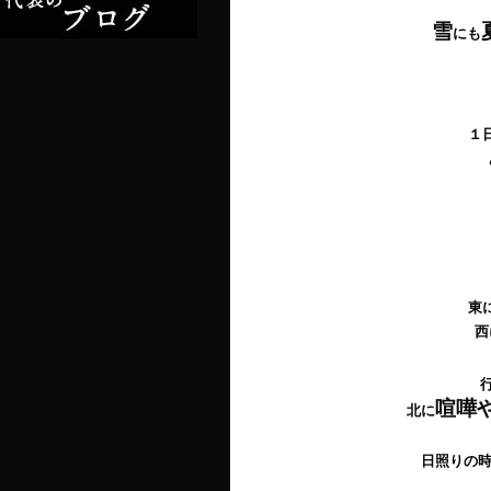
雪
にも
１
東
西
喧嘩
北に
日照りの