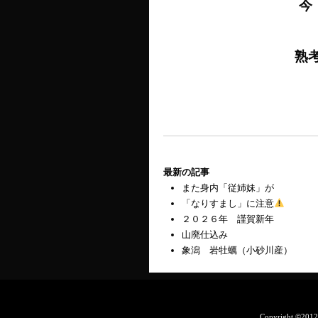
熟
最新の記事
また身内「従姉妹」が
「なりすまし」に注意
２０２６年 謹賀新年
山廃仕込み
象潟 岩牡蠣（小砂川産）
Copyright ©201