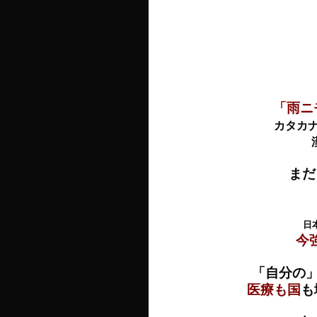
「雨ニ
カタカ
まだ
日
今
「自分の
医療も国
も