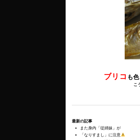
ブリコ
も色
こ
最新の記事
また身内「従姉妹」が
「なりすまし」に注意