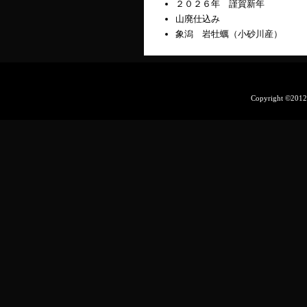
２０２６年 謹賀新年
山廃仕込み
象潟 岩牡蠣（小砂川産）
Copyright ©201