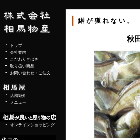
鰰が獲れない。
秋
トップ
会社案内
こだわりぎばさ
取り扱い商品
お問い合わせ・ご注文
店舗紹介
メニュー
オンラインショッピング